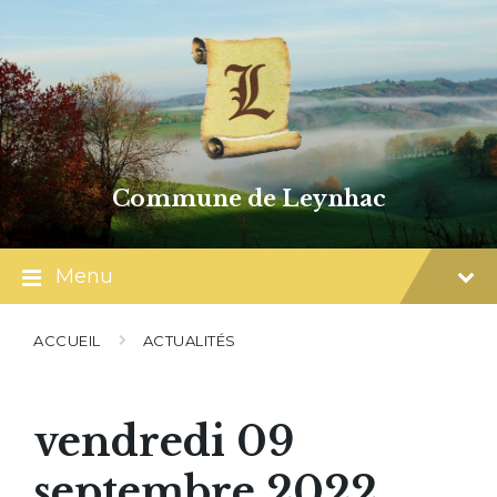
Skip
Skip
Skip
to
to
to
content
main
footer
navigation
Commune de Leynhac
Menu
ACCUEIL
ACTUALITÉS
vendredi 09
septembre 2022