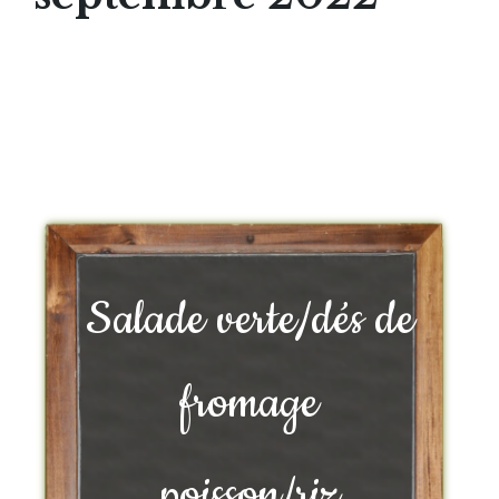
Salade verte/dés de
fromage
poisson/riz