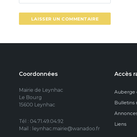
Coordonnées
Accès r
Mairie de Leynhac
Auberge 
Le Bourg
Bulletins
15600 Leynhac
Annonce
Tél : 04.71.49.04.92
Liens
Mail : leynhac.mairie@wanadoo.fr