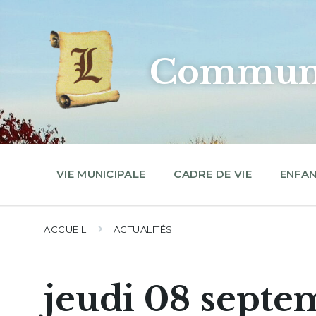
Skip
Skip
Skip
to
to
to
content
main
footer
navigation
Commune
VIE MUNICIPALE
CADRE DE VIE
ENFAN
ACCUEIL
ACTUALITÉS
jeudi 08 septe