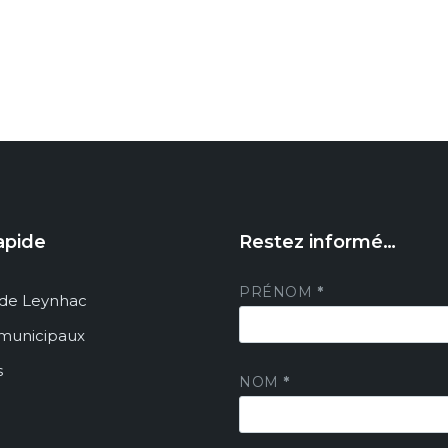
apide
Restez informé…
PRÉNOM
*
de Leynhac
 municipaux
s
NOM
*