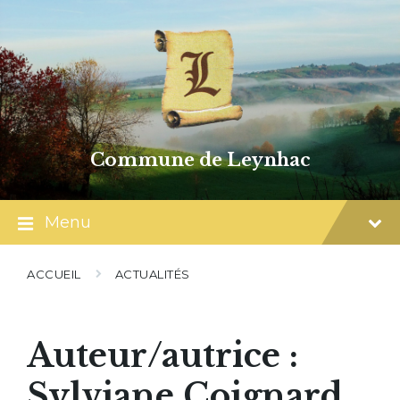
Skip
Skip
Skip
to
to
to
content
main
footer
navigation
Commune de Leynhac
Menu
ACCUEIL
ACTUALITÉS
Auteur/autrice :
Sylviane Coignard