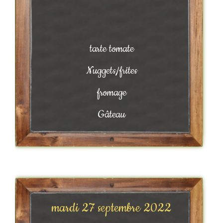
tarte tomate
Nuggets/frites
fromage
Gâteau
mardi 27 septembre 2022