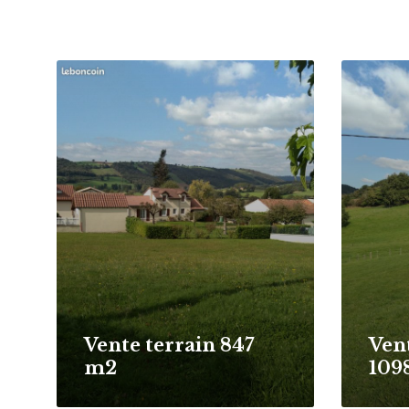
Read
Read
More
More
Vente terrain 847
Ven
m2
109