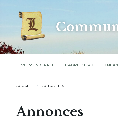
Skip
Skip
Skip
to
to
to
content
main
footer
navigation
Commune
VIE MUNICIPALE
CADRE DE VIE
ENFAN
ACCUEIL
ACTUALITÉS
Annonces