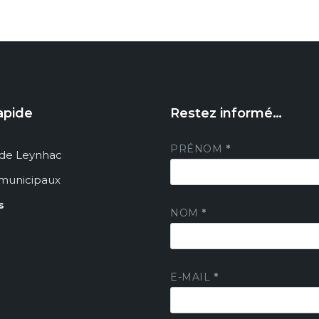
apide
Restez informé…
PRÉNOM
*
de Leynhac
 municipaux
s
NOM
*
E-MAIL
*