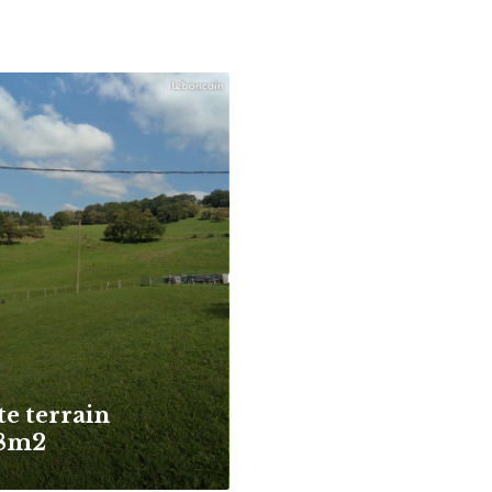
te terrain
8m2