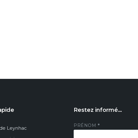
apide
Restez informé…
PRÉNOM
*
de Leynhac