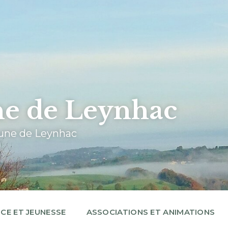
 de Leynhac
mune de Leynhac
CE ET JEUNESSE
ASSOCIATIONS ET ANIMATIONS