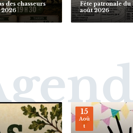
s des chasseurs
Fête patronale du 
t 2026
août 2026
Agend
More
15
Aoû
t