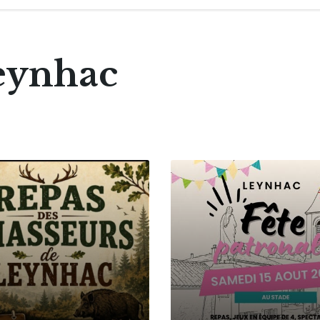
eynhac
More