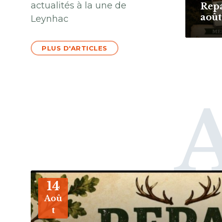
actualités à la une de
Repa
aoû
Leynhac
PLUS D'ARTICLES
More
14
Aoû
t