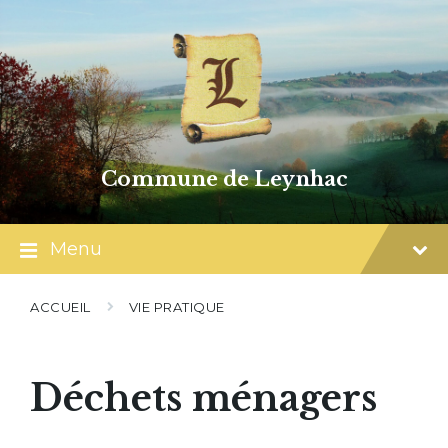
Skip
Skip
Skip
to
to
to
content
main
footer
navigation
Commune de Leynhac
Menu
ACCUEIL
VIE PRATIQUE
Déchets ménagers