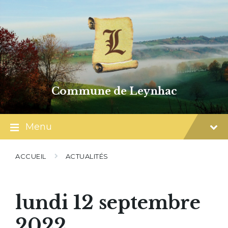
Skip
Skip
Skip
to
to
to
content
main
footer
navigation
Commune de Leynhac
Menu
ACCUEIL
ACTUALITÉS
lundi 12 septembre
2022