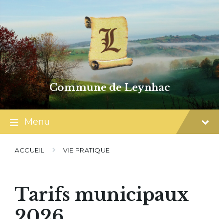
Skip
Skip
Skip
to
to
to
content
main
footer
navigation
Commune de Leynhac
Menu
ACCUEIL
VIE PRATIQUE
Tarifs municipaux
2026