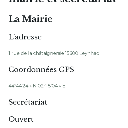
La Mairie
L’adresse
1 rue de la châtaigneraie 15600 Leynhac
Coordonnées GPS
44°44’24 » N 02°18’04 » E
Secrétariat
Ouvert