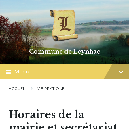
Skip
Skip
Skip
to
to
to
content
main
footer
navigation
Commune de Leynhac
Menu
ACCUEIL
VIE PRATIQUE
Horaires de la
mairie et secrétariat