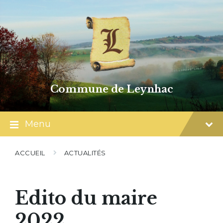
Skip
Skip
Skip
to
to
to
content
main
footer
navigation
Commune de Leynhac
Menu
ACCUEIL
ACTUALITÉS
Edito du maire
2022