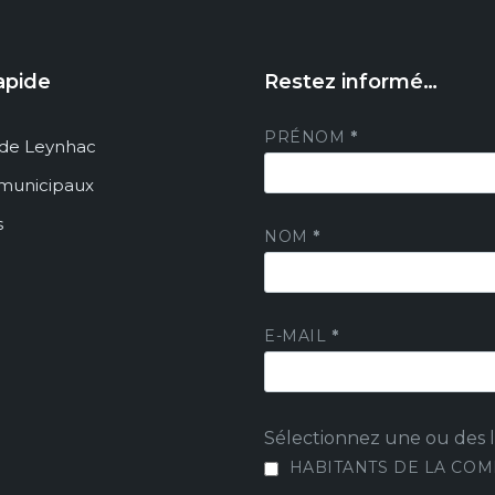
apide
Restez informé…
PRÉNOM
*
de Leynhac
 municipaux
s
NOM
*
E-MAIL
*
Sélectionnez une ou des li
HABITANTS DE LA CO