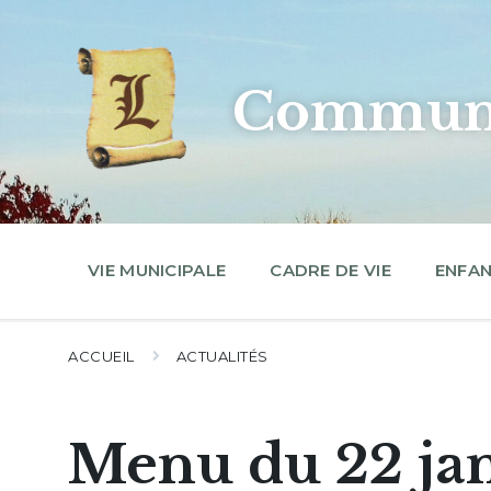
Skip
Skip
Skip
to
to
to
content
main
footer
navigation
Commune
VIE MUNICIPALE
CADRE DE VIE
ENFAN
ACCUEIL
ACTUALITÉS
Menu du 22 jan