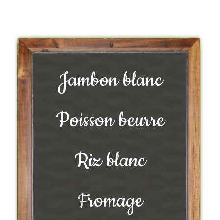
Jambon blanc
Poisson beurre
Riz blanc
Fromage