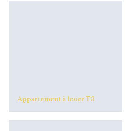
Read
More
Appartement à louer T3
Read
More