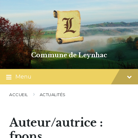
Skip
Skip
Skip
to
to
to
content
main
footer
navigation
Commune de Leynhac
Menu
ACCUEIL
ACTUALITÉS
Auteur/autrice :
fpons