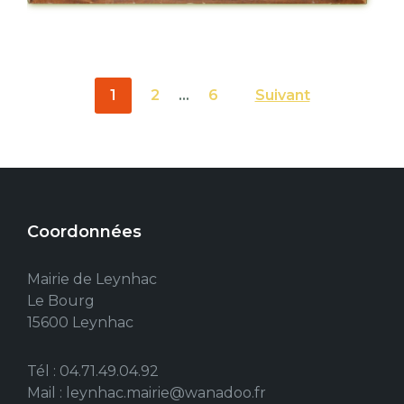
Pagination
1
2
…
6
Suivant
des
publications
Coordonnées
Mairie de Leynhac
Le Bourg
15600 Leynhac
Tél : 04.71.49.04.92
Mail : leynhac.mairie@wanadoo.fr