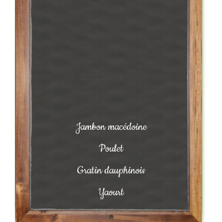
Jambon macédoine
Poulet
Gratin dauphinois
Yaourt