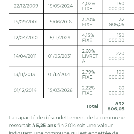
4,02%
150
22/12/2009
15/05/2024
FIXE
000,00
3,70%
32
15/09/2001
15/06/2016
FIXE
806,05
4,15%
150
12/04/2010
15/11/2029
FIXE
000,00
2,60%
220
14/04/2011
01/05/2031
LIVRET
000,00
A
2,79%
100
13/11/2013
01/12/2021
FIXE
000,00
2,22%
60
01/12/2014
15/03/2026
FIXE
000,00
832
Total
806,05
La capacité de désendettement de la commune
ressortait à
5,25 ans
fin 2014 soit une valeur
indiquant une commune qui est endettée de