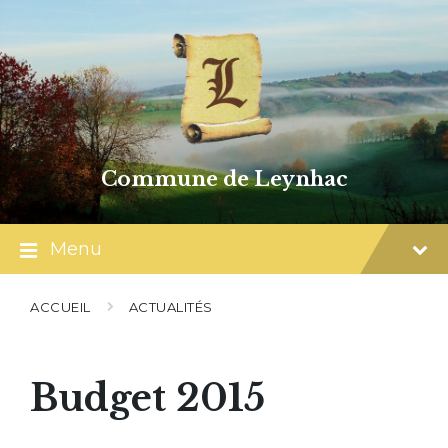
Skip
Skip
Skip
to
to
to
content
main
footer
navigation
Commune de Leynhac
Menu
ACCUEIL
ACTUALITÉS
Budget 2015