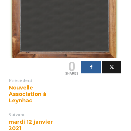
0
SHARES
Précédent
Nouvelle
Association à
Leynhac
Suivant
mardi 12 janvier
2021