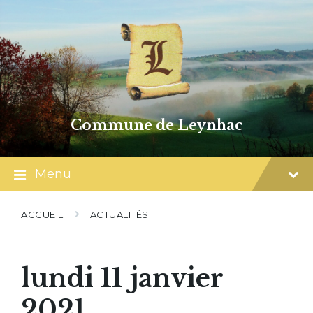
Skip
Skip
Skip
to
to
to
content
main
footer
navigation
Commune de Leynhac
Menu
ACCUEIL
ACTUALITÉS
lundi 11 janvier
2021