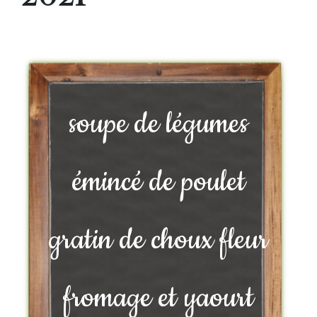
soupe de légumes
émincé de poulet
gratin de choux fleur
fromage et yaourt