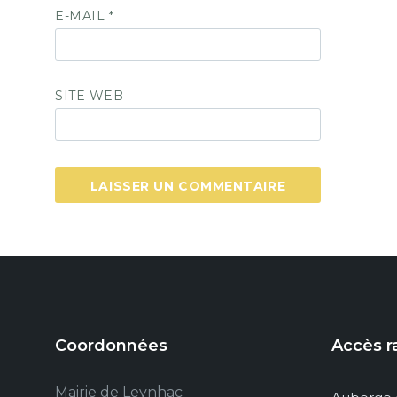
E-MAIL
*
SITE WEB
Coordonnées
Accès r
Mairie de Leynhac