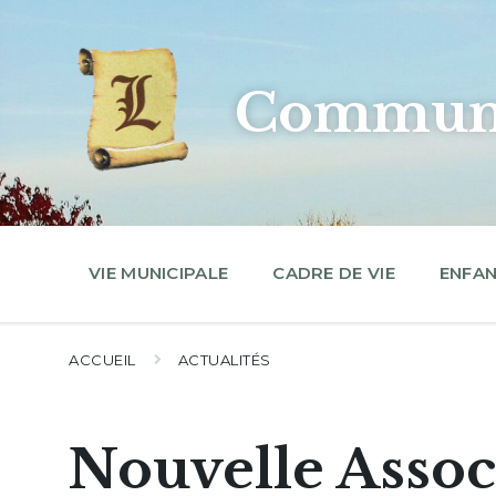
Skip
Skip
Skip
to
to
to
content
main
footer
navigation
Commune
VIE MUNICIPALE
CADRE DE VIE
ENFAN
ACCUEIL
ACTUALITÉS
Nouvelle Assoc