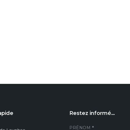
apide
Restez informé…
PRÉNOM
*