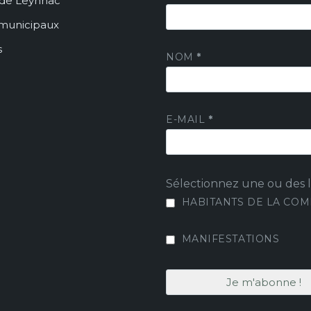
de Leynhac
 municipaux
s
NOM
*
E-MAIL
*
Sélectionnez une ou des li
HABITANTS DE LA CO
MANIFESTATIONS