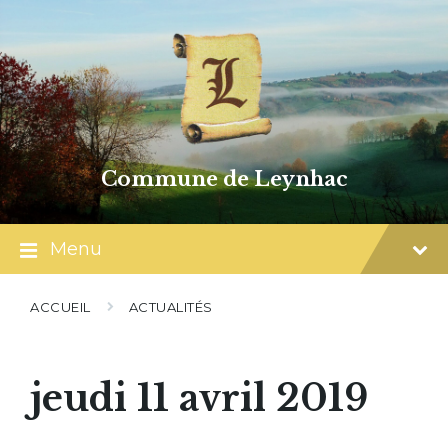
Skip
Skip
Skip
to
to
to
content
main
footer
navigation
Commune de Leynhac
Menu
ACCUEIL
ACTUALITÉS
jeudi 11 avril 2019