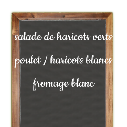
salade de haricots verts
poulet / haricots blancs
fromage blanc