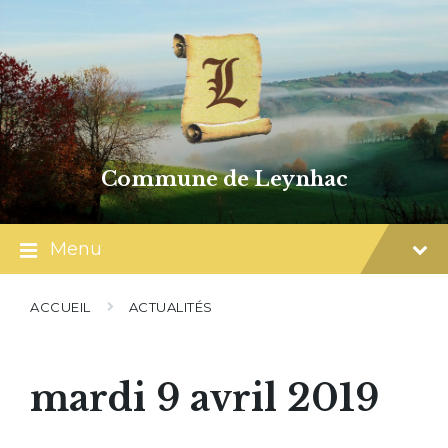
Skip
Skip
Skip
to
to
to
content
main
footer
navigation
Commune de Leynhac
Menu
ACCUEIL
ACTUALITÉS
mardi 9 avril 2019