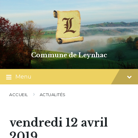
Skip
Skip
Skip
to
to
to
content
main
footer
navigation
Commune de Leynhac
Menu
ACCUEIL
ACTUALITÉS
vendredi 12 avril
2019