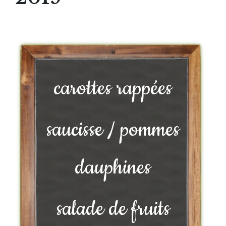
carottes rappées
saucisse / pommes
dauphines
salade de fruits