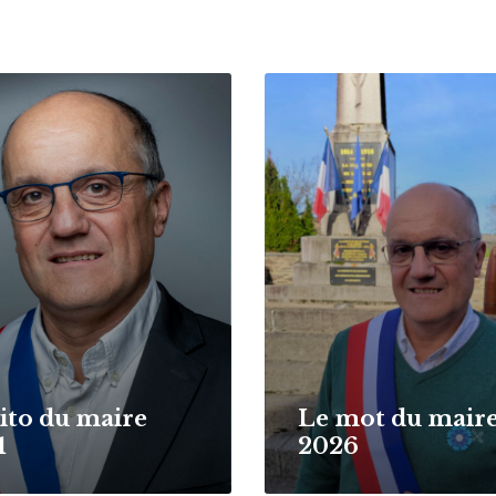
Read
More
dito du maire
Le mot du mair
1
2026