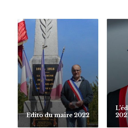
Read
Read
More
More
L’é
Edito du maire 2022
202