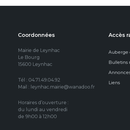
Coordonnées
Accès r
Mairie de Leynhac
Auberge 
Le Bourg
Bulletins
15600 Leynhac
Annonce
Tél : 04.71.49.04.92
Liens
Mail : leynhac.mairie@wanadoo.fr
Horaires d’ouverture :
du lundi au vendredi
de 9h00 à 12h00