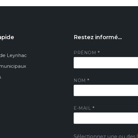
apide
Restez informé…
PRÉNOM
*
de Leynhac
 municipaux
s
NOM
*
E-MAIL
*
Sélectionnez une ou des li