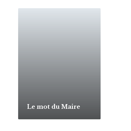
Read
More
Le mot du Maire