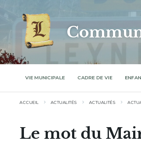
Skip
Skip
Skip
to
to
to
content
main
footer
navigation
Commune
VIE MUNICIPALE
CADRE DE VIE
ENFAN
ACCUEIL
ACTUALITÉS
ACTUALITÉS
ACTUA
Le mot du Mai