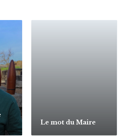
Read
More
e
Le mot du Maire