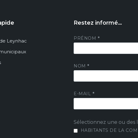
apide
Restez informé…
PRÉNOM
*
de Leynhac
 municipaux
s
NOM
*
E-MAIL
*
Sélectionnez une ou des li
HABITANTS DE LA CO