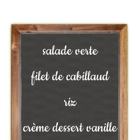
salade verte
filet de cabillaud
riz
crème dessert vanille