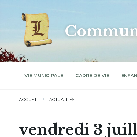
Skip
Skip
Skip
to
to
to
content
main
footer
navigation
Commune
VIE MUNICIPALE
CADRE DE VIE
ENFAN
ACCUEIL
ACTUALITÉS
vendredi 3 juil