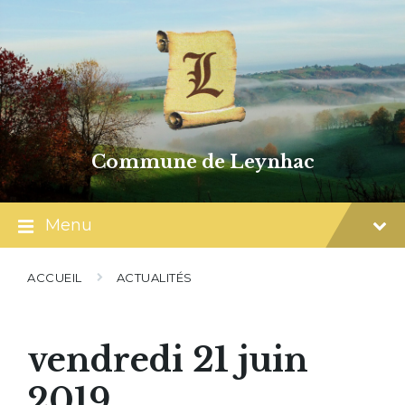
Skip
Skip
Skip
to
to
to
content
main
footer
navigation
Commune de Leynhac
Menu
ACCUEIL
ACTUALITÉS
vendredi 21 juin
2019