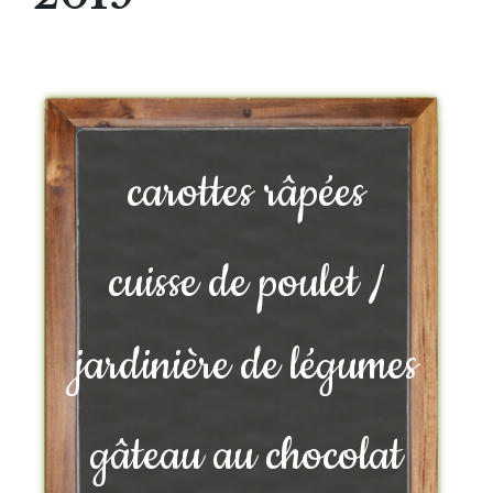
carottes râpées
cuisse de poulet /
jardinière de légumes
gâteau au chocolat