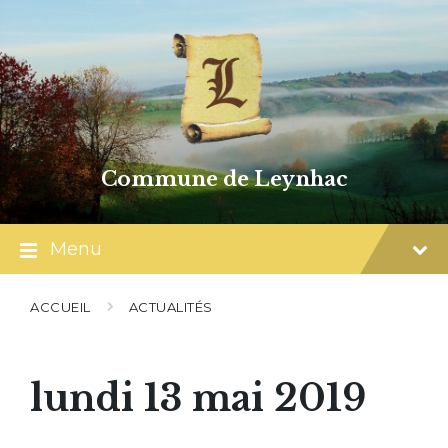
Skip
Skip
Skip
to
to
to
content
main
footer
navigation
Commune de Leynhac
Menu
ACCUEIL
ACTUALITÉS
lundi 13 mai 2019