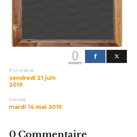
0
SHARES
Précédent
vendredi 21 juin
2019
Suivant
mardi 14 mai 2019
0 Commentaire