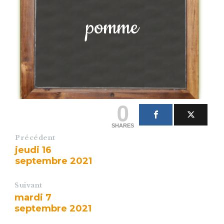
pomme
0
SHARES
Précédent
jeudi 16
septembre 2021
Suivant
mardi 7
septembre 2021