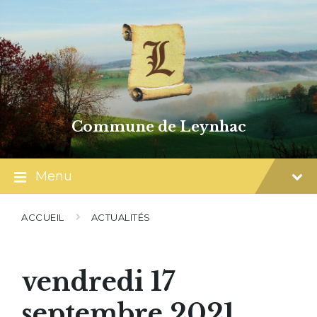
Skip
Skip
Skip
to
to
to
content
main
footer
navigation
Commune de Leynhac
Menu
ACCUEIL
ACTUALITÉS
vendredi 17
septembre 2021