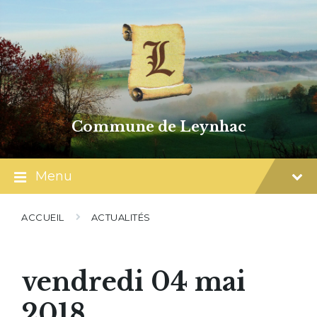
Skip
Skip
Skip
to
to
to
content
main
footer
navigation
Commune de Leynhac
Menu
ACCUEIL
ACTUALITÉS
vendredi 04 mai
2018