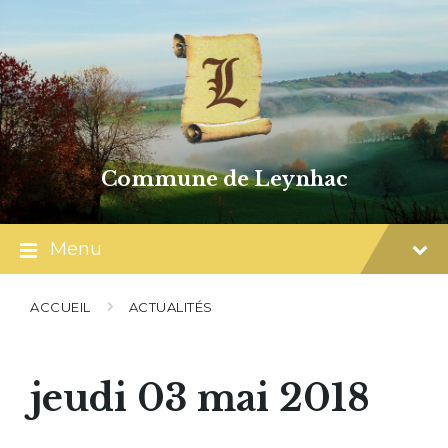
Skip
Skip
Skip
to
to
to
content
main
footer
navigation
Commune de Leynhac
Menu
ACCUEIL
ACTUALITÉS
jeudi 03 mai 2018