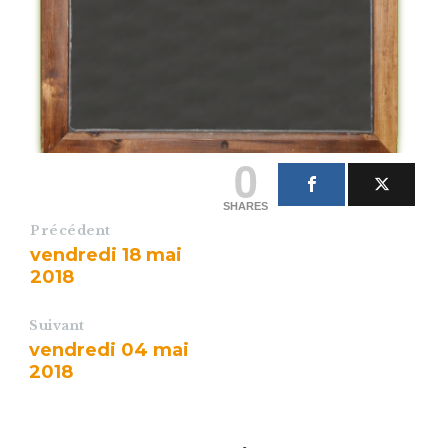
0
SHARES
Précédent
vendredi 18 mai
2018
Suivant
vendredi 04 mai
2018