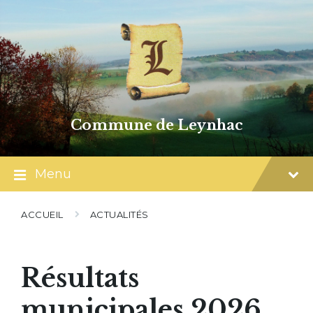
Skip
Skip
Skip
to
to
to
content
main
footer
navigation
Commune de Leynhac
Menu
ACCUEIL
ACTUALITÉS
Résultats
municipales 2026