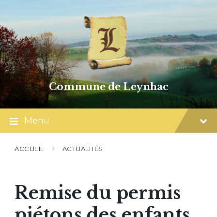
Skip
Skip
Skip
to
to
to
content
main
footer
navigation
Commune de Leynhac
Menu
ACCUEIL
ACTUALITÉS
Remise du permis
piétons des enfants