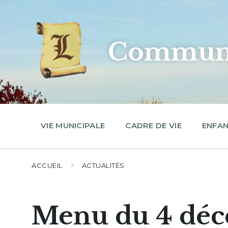
Skip
Skip
Skip
to
to
to
content
main
footer
navigation
Commune
VIE MUNICIPALE
CADRE DE VIE
ENFAN
ACCUEIL
ACTUALITÉS
Menu du 4 déc