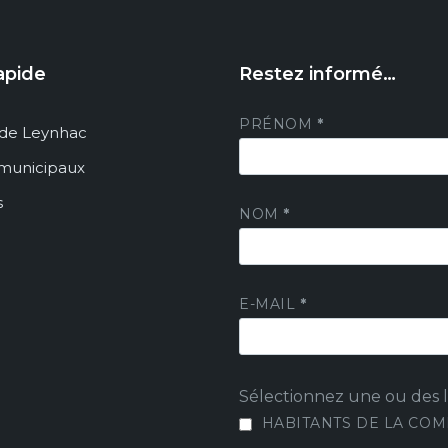
apide
Restez informé…
PRÉNOM
*
de Leynhac
 municipaux
s
NOM
*
E-MAIL
*
Sélectionnez une ou des li
HABITANTS DE LA CO