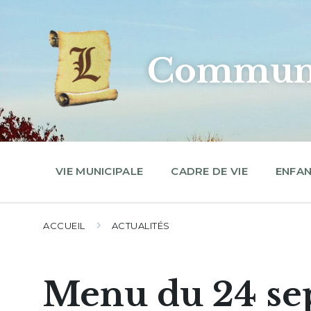
Skip
Skip
Skip
to
to
to
content
main
footer
navigation
Commune
VIE MUNICIPALE
CADRE DE VIE
ENFAN
ACCUEIL
ACTUALITÉS
Menu du 24 se