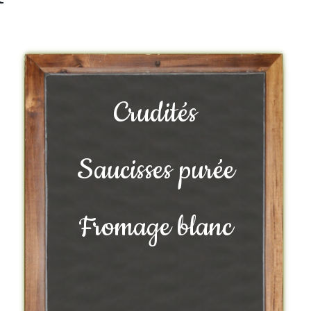
Crudités
Saucisses purée
Fromage blanc