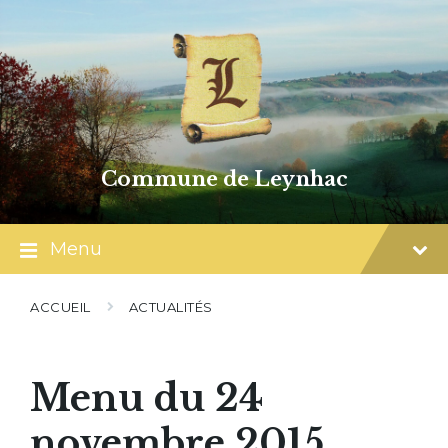
Skip
Skip
Skip
to
to
to
content
main
footer
navigation
Commune de Leynhac
Menu
ACCUEIL
ACTUALITÉS
Menu du 24
novembre 2015