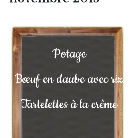
Potage
Bœuf en daube avec riz
Tartelettes à la crême