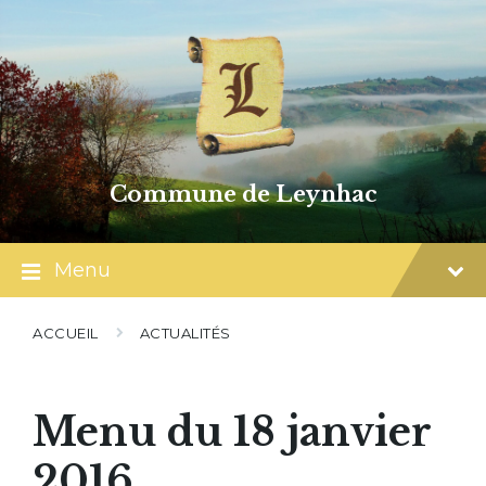
Skip
Skip
Skip
to
to
to
content
main
footer
navigation
Commune de Leynhac
Menu
ACCUEIL
ACTUALITÉS
Menu du 18 janvier
2016