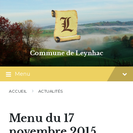
Skip
Skip
Skip
to
to
to
content
main
footer
navigation
Commune de Leynhac
Menu
ACCUEIL
ACTUALITÉS
Menu du 17
novembre 2015