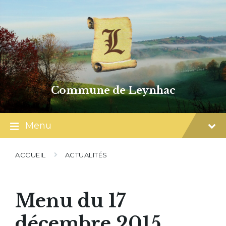
Skip
Skip
Skip
to
to
to
content
main
footer
navigation
Commune de Leynhac
Menu
ACCUEIL
ACTUALITÉS
Menu du 17
décembre 2015