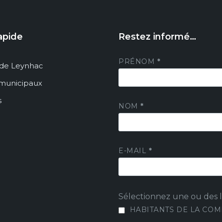
apide
Restez informé…
PRÉNOM
*
de Leynhac
 municipaux
s
NOM
*
E-MAIL
*
Sélectionnez une ou des li
HABITANTS DE LA CO