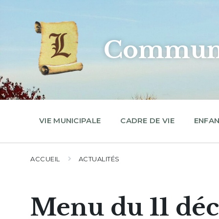
Skip
Skip
Skip
to
to
to
content
main
footer
navigation
Commune
VIE MUNICIPALE
CADRE DE VIE
ENFAN
ACCUEIL
ACTUALITÉS
Menu du 11 dé