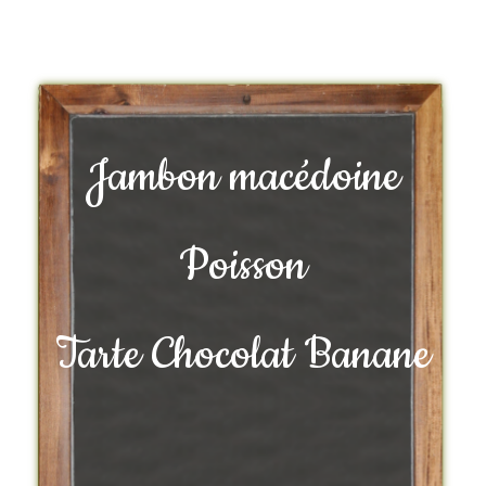
Jambon macédoine
Poisson
Tarte Chocolat Banane