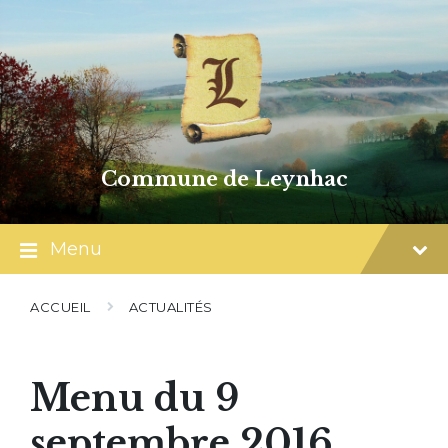
Skip
Skip
Skip
to
to
to
content
main
footer
navigation
Commune de Leynhac
Menu
ACCUEIL
ACTUALITÉS
Menu du 9
septembre 2016