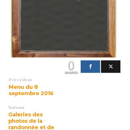
0
SHARES
Précédent
Menu du 8
septembre 2016
Suivant
Galeries des
photos de la
randonnée et de