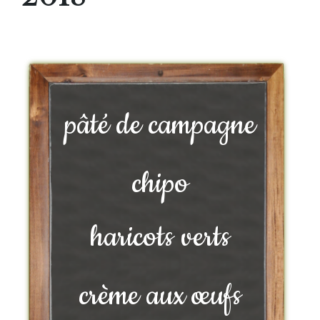
pâté de campagne
chipo
haricots verts
crème aux œufs