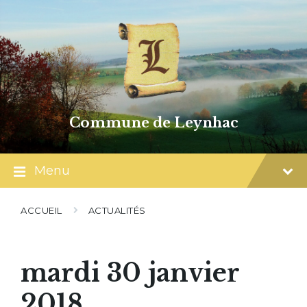
Skip
Skip
Skip
to
to
to
content
main
footer
navigation
Commune de Leynhac
Menu
ACCUEIL
ACTUALITÉS
mardi 30 janvier
2018