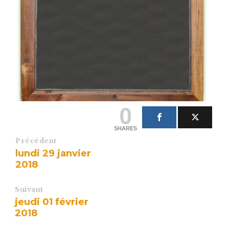
0
SHARES
Précédent
lundi 29 janvier
2018
Suivant
jeudi 01 février
2018