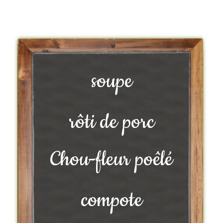
soupe
rôti de porc
Chou-fleur poêlé
compote