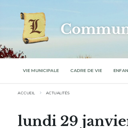
Skip
Skip
Skip
to
to
to
content
main
footer
navigation
Commune
VIE MUNICIPALE
CADRE DE VIE
ENFAN
ACCUEIL
ACTUALITÉS
lundi 29 janvie