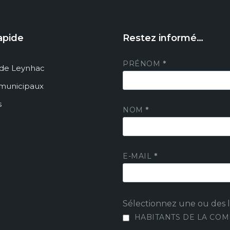
apide
Restez informé…
PRÉNOM
*
de Leynhac
 municipaux
s
NOM
*
E-MAIL
*
Sélectionnez une ou des li
HABITANTS DE LA CO