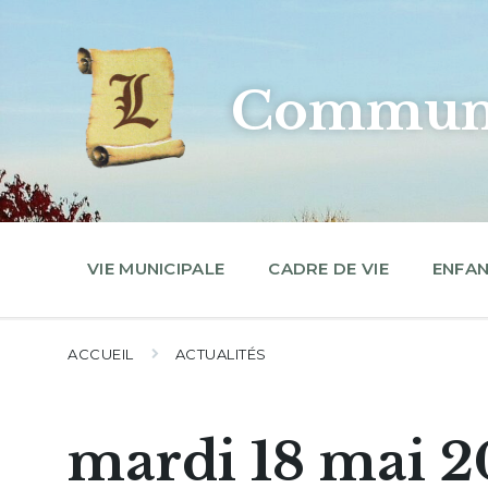
Skip
Skip
Skip
to
to
to
content
main
footer
navigation
Commune
VIE MUNICIPALE
CADRE DE VIE
ENFAN
ACCUEIL
ACTUALITÉS
mardi 18 mai 2