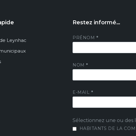
apide
Restez informé…
PRÉNOM
*
de Leynhac
 municipaux
s
NOM
*
E-MAIL
*
Sélectionnez une ou des li
HABITANTS DE LA CO