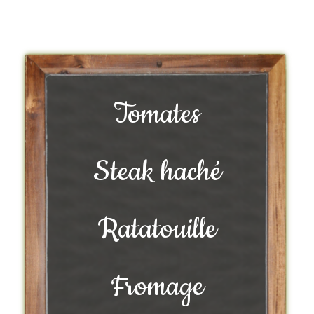
Tomates
Steak haché
Ratatouille
Fromage