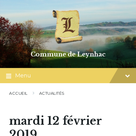
Skip
Skip
Skip
to
to
to
content
main
footer
navigation
Commune de Leynhac
Menu
ACCUEIL
ACTUALITÉS
mardi 12 février
2019