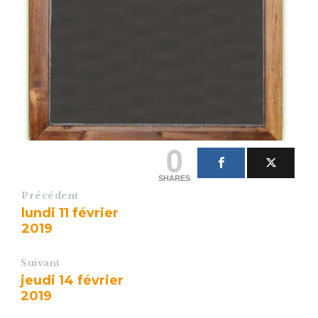
0
SHARES
Précédent
lundi 11 février
2019
Suivant
jeudi 14 février
2019