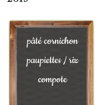
pâté cornichon
paupiettes / riz
compote