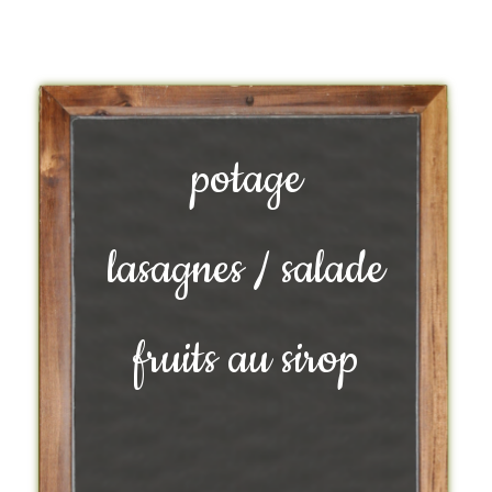
potage
lasagnes / salade
fruits au sirop