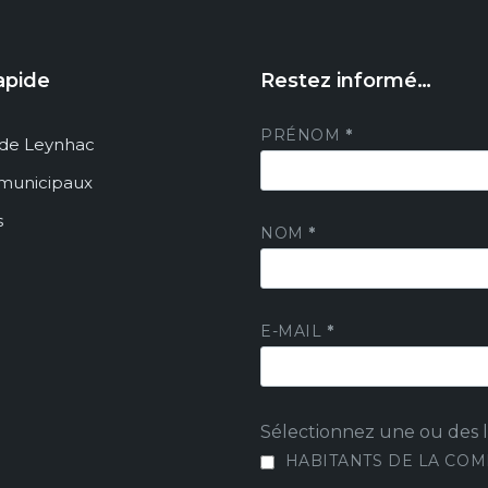
apide
Restez informé…
PRÉNOM
*
de Leynhac
 municipaux
s
NOM
*
E-MAIL
*
Sélectionnez une ou des li
HABITANTS DE LA CO