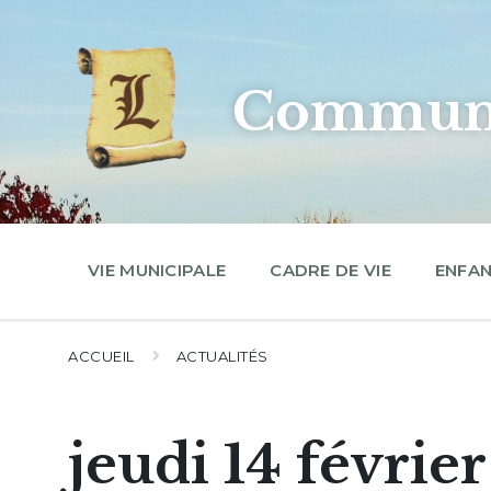
Skip
Skip
Skip
to
to
to
content
main
footer
navigation
Commune
VIE MUNICIPALE
CADRE DE VIE
ENFAN
ACCUEIL
ACTUALITÉS
jeudi 14 févrie