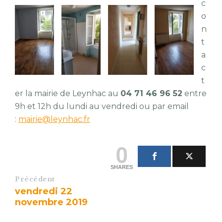
c
o
n
t
a
c
t
er la mairie de Leynhac au
04 71 46 96 52
entre
9h et 12h du lundi au vendredi ou par email
:
mairie@leynhac.fr
0
SHARES
Précédent
vendredi 22
novembre 2019