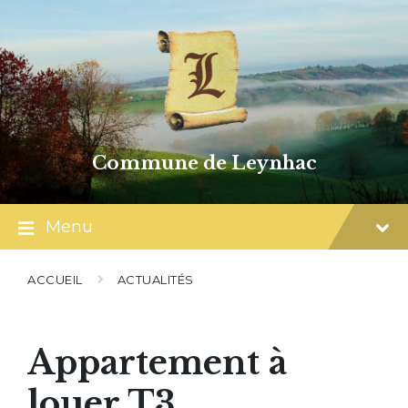
Skip
Skip
Skip
to
to
to
content
main
footer
navigation
Commune de Leynhac
Menu
ACCUEIL
ACTUALITÉS
Appartement à
louer T3