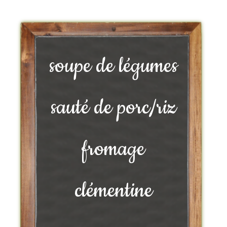
soupe de légumes
sauté de porc/riz
fromage
clémentine