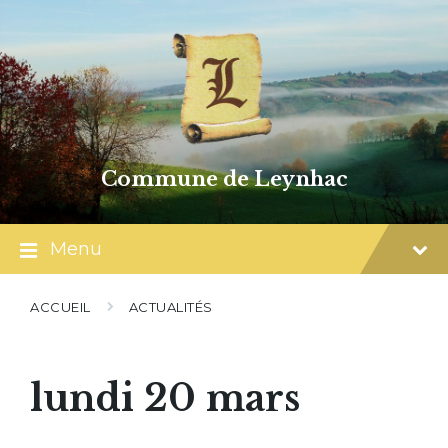
Skip
Skip
Skip
to
to
to
content
main
footer
navigation
Commune de Leynhac
Menu
ACCUEIL
ACTUALITÉS
lundi 20 mars