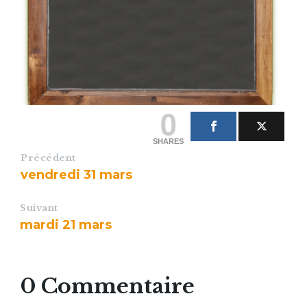
0
SHARES
Précédent
vendredi 31 mars
Suivant
mardi 21 mars
0 Commentaire