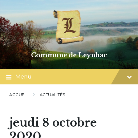
Skip
Skip
Skip
to
to
to
content
main
footer
navigation
Commune de Leynhac
Menu
ACCUEIL
ACTUALITÉS
jeudi 8 octobre
2020