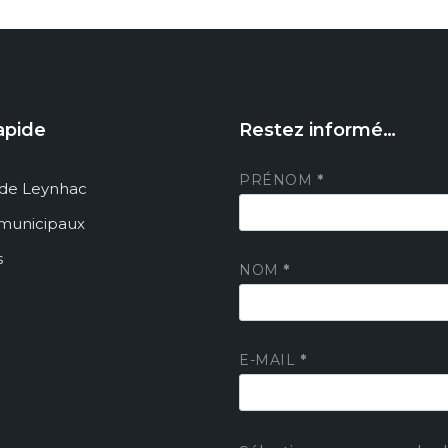
apide
Restez informé…
PRÉNOM
*
de Leynhac
 municipaux
s
NOM
*
E-MAIL
*