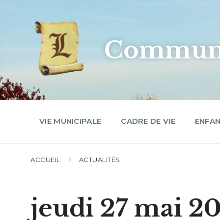
Skip
Skip
Skip
to
to
to
content
main
footer
navigation
Commune
VIE MUNICIPALE
CADRE DE VIE
ENFAN
ACCUEIL
ACTUALITÉS
jeudi 27 mai 2