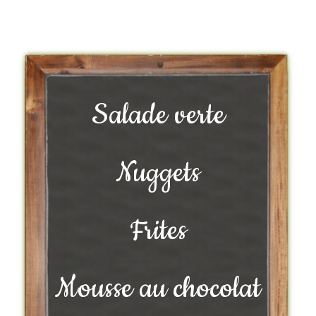
Salade verte
Nuggets
Frites
Mousse au chocolat