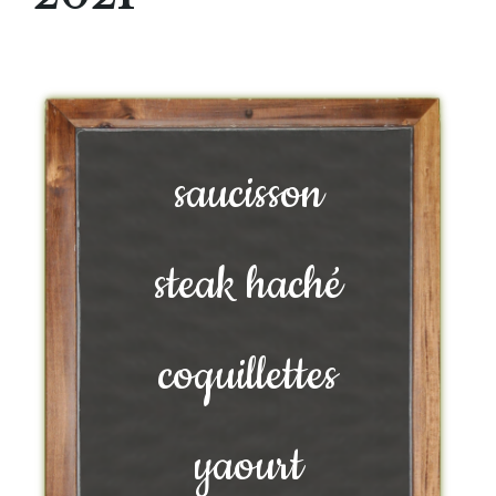
saucisson
steak haché
coquillettes
yaourt