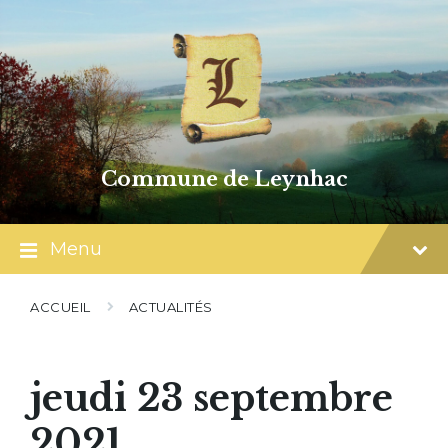
Skip
Skip
Skip
to
to
to
content
main
footer
navigation
Commune de Leynhac
Menu
ACCUEIL
ACTUALITÉS
jeudi 23 septembre
2021