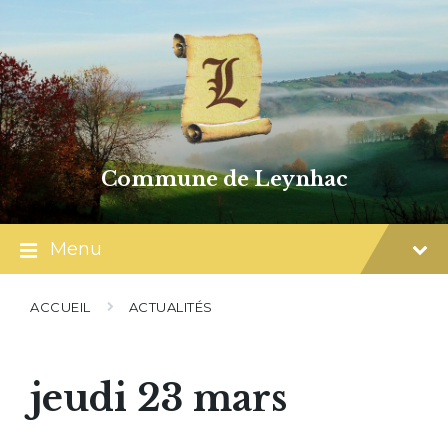
Skip
Skip
Skip
to
to
to
content
main
footer
navigation
Commune de Leynhac
Menu
ACCUEIL
ACTUALITÉS
jeudi 23 mars