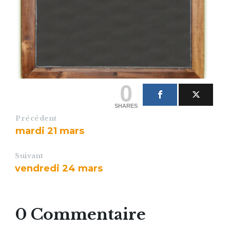
0
SHARES
Précédent
mardi 21 mars
Suivant
vendredi 24 mars
0 Commentaire