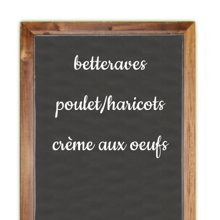
betteraves
poulet/haricots
crème aux oeufs