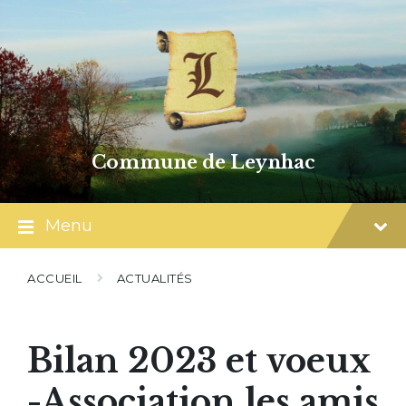
Skip
Skip
Skip
to
to
to
content
main
footer
navigation
Commune de Leynhac
Menu
ACCUEIL
ACTUALITÉS
Bilan 2023 et voeux
-Association les amis