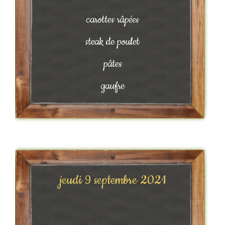
carottes râpées
steak de poulet
pâtes
gaufre
jeudi 9 septembre 2021