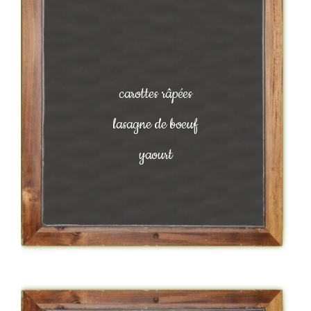
carottes râpées
lasagne de boeuf
yaourt