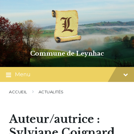
Skip
Skip
Skip
to
to
to
content
main
footer
navigation
Commune de Leynhac
Menu
ACCUEIL
ACTUALITÉS
Auteur/autrice :
Sylviane Coignard