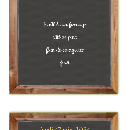
feuilleté au fromage
rôti de porc
flan de courgettes
fruit