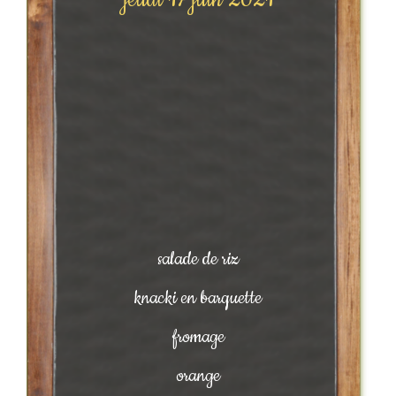
jeudi 17 juin 2021
salade de riz
knacki en barquette
fromage
orange