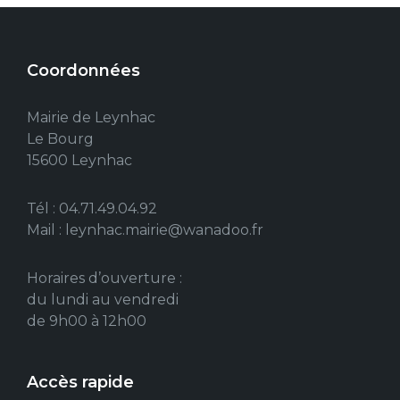
Coordonnées
Mairie de Leynhac
Le Bourg
15600 Leynhac
Tél : 04.71.49.04.92
Mail : leynhac.mairie@wanadoo.fr
Horaires d’ouverture :
du lundi au vendredi
de 9h00 à 12h00
Accès rapide