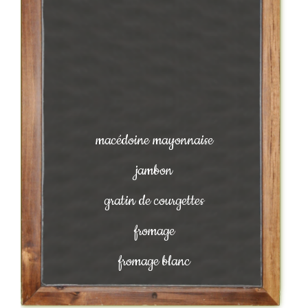
macédoine mayonnaise
jambon
gratin de courgettes
fromage
fromage blanc