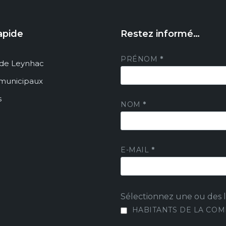
apide
Restez informé…
PRÉNOM
*
de Leynhac
 municipaux
s
NOM
*
E-MAIL
*
Sélectionnez une ou des li
HABITANTS DE LA CO