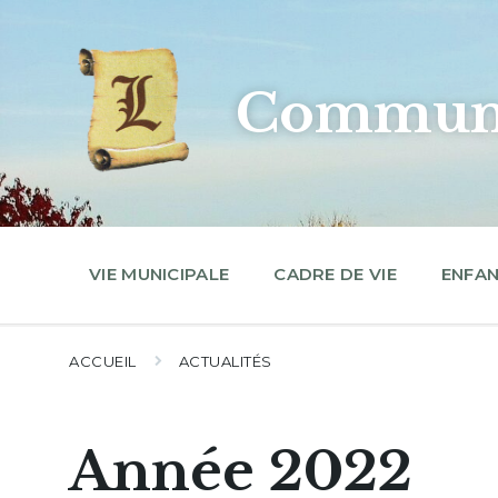
Skip
Skip
Skip
to
to
to
content
main
footer
navigation
Commune
VIE MUNICIPALE
CADRE DE VIE
ENFAN
ACCUEIL
ACTUALITÉS
Année 2022