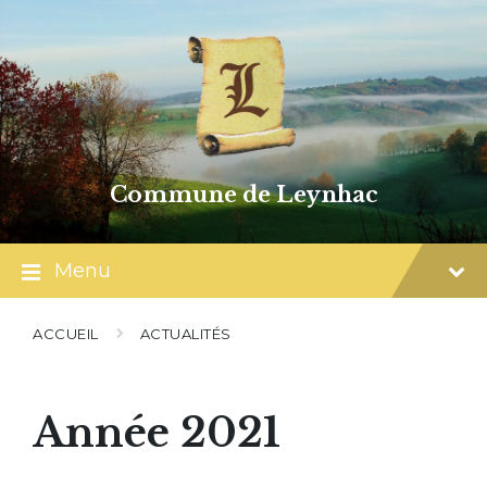
Skip
Skip
Skip
to
to
to
content
main
footer
navigation
Commune de Leynhac
Menu
ACCUEIL
ACTUALITÉS
Année 2021